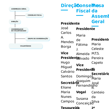
Direção
Conselho
Mesa
Fiscal
da
Assemb
Geral
Presidente
José
Presidente
Carlos
Maria
A.
President
de
Mendes
Maria
Fátima
Borga
Celeste
J.
Vice
M.T.S.
Almeida
Presidente
Pereira
Salvado
Hugo
Capelo
Vice
Miguel
1º
Presidente
Calvário
Secretári
Santos
Domingos
Maria
Joaquim
Secretário
José
Fernandinho
Eliane
R.
Maria
Vogal
Centeio
Nunes
da
Susana
Campos
Silva
Conceição
Tesoureiro
G.
2º